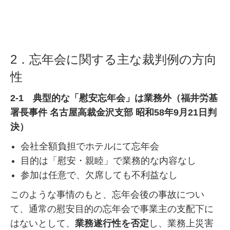
2．忘年会に関する主な裁判例の方向
性
2-1 典型的な「慰安忘年会」は業務外（福井労基
署長事件 名古屋高裁金沢支部 昭和58年9月21日判
決）
会社全額負担でホテルにて忘年会
目的は「慰安・親睦」で業務的な内容なし
参加は任意で、欠席しても不利益なし
このような事情のもと、忘年会後の事故につい
て、通常の慰安目的の忘年会で事業主の支配下に
はないとして、
業務遂行性を否定
し、業務上災害