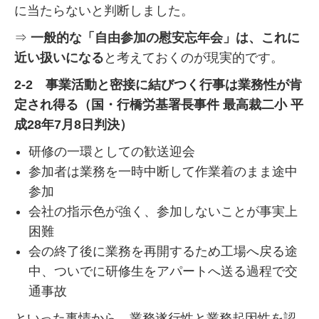
に当たらないと判断しました。
⇒
一般的な「自由参加の慰安忘年会」は、これに
近い扱いになる
と考えておくのが現実的です。
2-2 事業活動と密接に結びつく行事は業務性が肯
定され得る（国・行橋労基署長事件 最高裁二小 平
成28年7月8日判決）
研修の一環としての歓送迎会
参加者は業務を一時中断して作業着のまま途中
参加
会社の指示色が強く、参加しないことが事実上
困難
会の終了後に業務を再開するため工場へ戻る途
中、ついでに研修生をアパートへ送る過程で交
通事故
といった事情から、業務遂行性と業務起因性を認