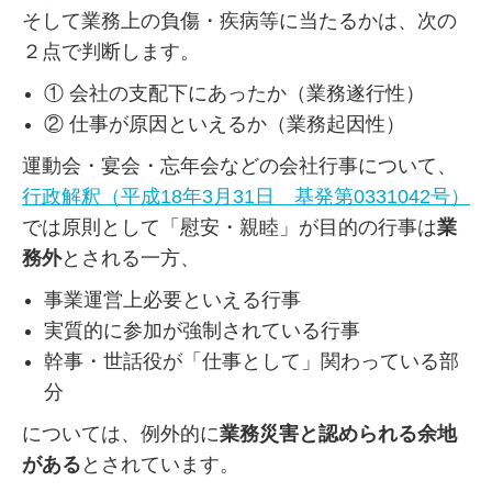
そして業務上の負傷・疾病等に当たるかは、次の
２点で判断します。
① 会社の支配下にあったか（業務遂行性）
② 仕事が原因といえるか（業務起因性）
運動会・宴会・忘年会などの会社行事について、
行政解釈（平成18年3月31日 基発第0331042号）
では原則として「慰安・親睦」が目的の行事は
業
務外
とされる一方、
事業運営上必要といえる行事
実質的に参加が強制されている行事
幹事・世話役が「仕事として」関わっている部
分
については、例外的に
業務災害と認められる余地
がある
とされています。