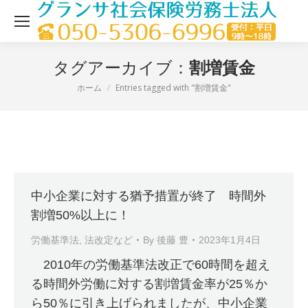
割増賃金
タグアーカイブ：
ホーム
Entries tagged with "割増賃金"
現在地：
中小企業に対する猶予措置が終了 時間外
割増50%以上に！
労働基準法
,
法改定など
By
後藤 豊
2023年1月4日
2010年の労働基準法改正で60時間を超え
る時間外労働に対する割増賃金率が25％か
ら50％に引き上げられましたが、中小企業