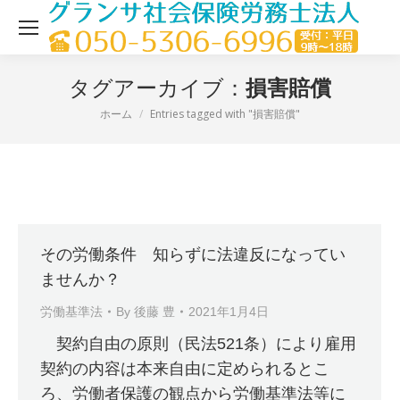
損害賠償
タグアーカイブ：
ホーム
Entries tagged with "損害賠償"
現在地：
その労働条件 知らずに法違反になってい
ませんか？
労働基準法
By
後藤 豊
2021年1月4日
契約自由の原則（民法521条）により雇用
契約の内容は本来自由に定められるとこ
ろ、労働者保護の観点から労働基準法等に