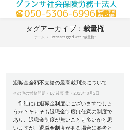
裁量権
タグアーカイブ：
ホーム
Entries tagged with "裁量権"
現在地：
退職金全額不支給の最高裁判決について
その他の労務問題
By
後藤 豊
2023年8月2日
御社には退職金制度はございますでしょ
うか？そもそも退職金制度は任意の制度で
あり、退職金制度が無いことも多いかと思
いますが、退職金制度がある場合に参考と