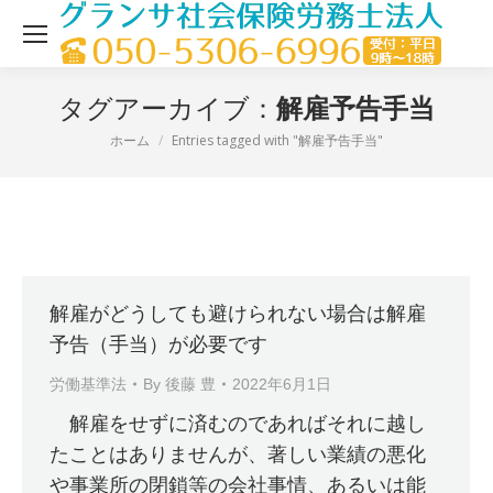
解雇予告手当
タグアーカイブ：
ホーム
Entries tagged with "解雇予告手当"
現在地：
解雇がどうしても避けられない場合は解雇
予告（手当）が必要です
労働基準法
By
後藤 豊
2022年6月1日
解雇をせずに済むのであればそれに越し
たことはありませんが、著しい業績の悪化
や事業所の閉鎖等の会社事情、あるいは能